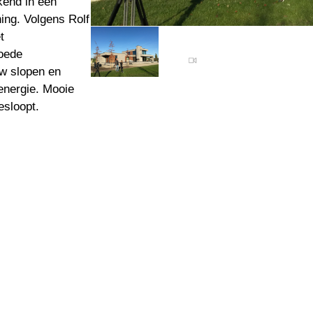
kend in een
ing. Volgens Rolf
t
oede
w slopen en
energie. Mooie
esloopt.