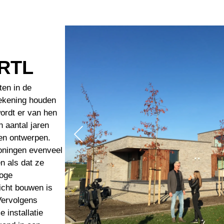
m
 RTL
en in de
ekening houden
ordt er van hen
 aantal jaren
en ontwerpen.
oningen evenveel
n als dat ze
hoge
icht bouwen is
Vervolgens
 installatie