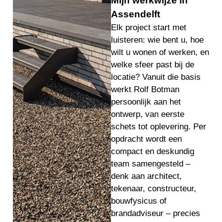
Mijn werkwijze in
Assendelft
Elk project start met
luisteren: wie bent u, hoe
wilt u wonen of werken, en
welke sfeer past bij de
locatie? Vanuit die basis
werkt Rolf Botman
persoonlijk aan het
ontwerp, van eerste
schets tot oplevering. Per
opdracht wordt een
compact en deskundig
team samengesteld –
denk aan architect,
tekenaar, constructeur,
bouwfysicus of
brandadviseur – precies