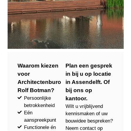
Waarom kiezen
Plan een gesprek
voor
in bij u op locatie
Architectenburo
in Assendelft. Of
Rolf Botman?
bij ons op
Persoonlijke
kantoor.
betrokkenheid
Wilt u vrijblijvend
Eén
kennismaken of uw
aanspreekpunt
bouwidee bespreken?
Functionele én
Neem contact op