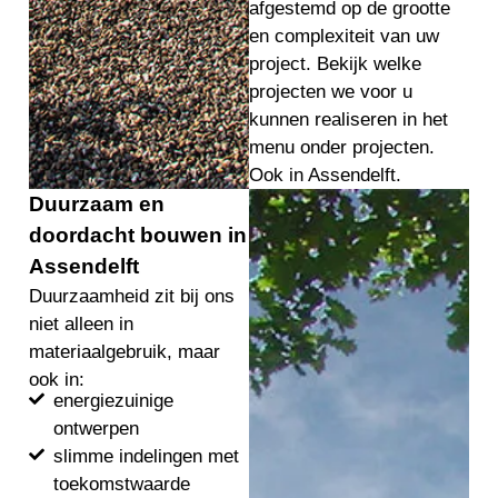
afgestemd op de grootte
en complexiteit van uw
project. Bekijk welke
projecten we voor u
kunnen realiseren in het
menu onder projecten.
Ook in Assendelft.
Duurzaam en
doordacht bouwen in
Assendelft
Duurzaamheid zit bij ons
niet alleen in
materiaalgebruik, maar
ook in:
energiezuinige
ontwerpen
slimme indelingen met
toekomstwaarde