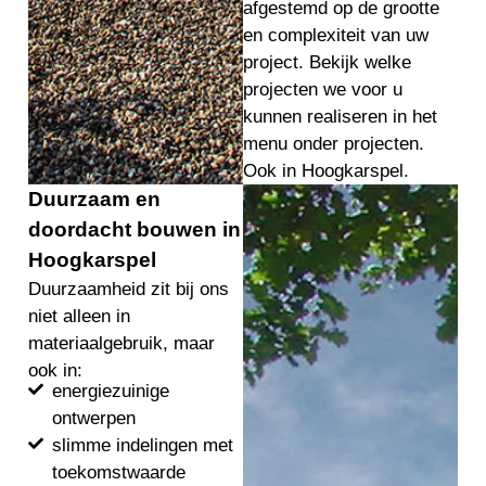
afgestemd op de grootte
en complexiteit van uw
project. Bekijk welke
projecten we voor u
kunnen realiseren in het
menu onder projecten.
Ook in Hoogkarspel.
Duurzaam en
doordacht bouwen in
Hoogkarspel
Duurzaamheid zit bij ons
niet alleen in
materiaalgebruik, maar
ook in:
energiezuinige
ontwerpen
slimme indelingen met
toekomstwaarde