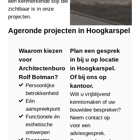
een kenmerkende stijl die
zichtbaar is in onze
projecten.
Ageronde projecten in Hoogkarspel
Waarom kiezen
Plan een gesprek
voor
in bij u op locatie
Architectenburo
in Hoogkarspel.
Rolf Botman?
Of bij ons op
Persoonlijke
kantoor.
betrokkenheid
Wilt u vrijblijvend
Eén
kennismaken of uw
aanspreekpunt
bouwidee bespreken?
Functionele én
Neem contact op
esthetische
voor een
ontwerpen
adviesgesprek.