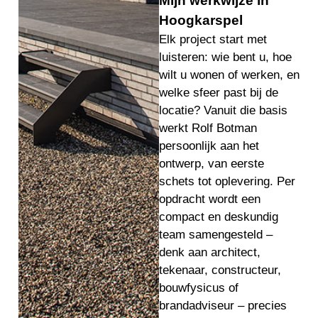
Mijn werkwijze in
Hoogkarspel
Elk project start met
luisteren: wie bent u, hoe
wilt u wonen of werken, en
welke sfeer past bij de
locatie? Vanuit die basis
werkt Rolf Botman
persoonlijk aan het
ontwerp, van eerste
schets tot oplevering. Per
opdracht wordt een
compact en deskundig
team samengesteld –
denk aan architect,
tekenaar, constructeur,
bouwfysicus of
brandadviseur – precies