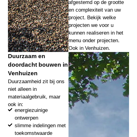
afgestemd op de grootte
en complexiteit van uw
project. Bekijk welke
projecten we voor u
kunnen realiseren in het
menu onder projecten.
Ook in Venhuizen.
Duurzaam en
doordacht bouwen in
Venhuizen
Duurzaamheid zit bij ons
niet alleen in
materiaalgebruik, maar
ook in:
energiezuinige
ontwerpen
slimme indelingen met
toekomstwaarde