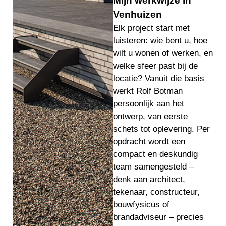
Mijn werkwijze in
Venhuizen
Elk project start met
luisteren: wie bent u, hoe
wilt u wonen of werken, en
welke sfeer past bij de
locatie? Vanuit die basis
werkt Rolf Botman
persoonlijk aan het
ontwerp, van eerste
schets tot oplevering. Per
opdracht wordt een
compact en deskundig
team samengesteld –
denk aan architect,
tekenaar, constructeur,
bouwfysicus of
brandadviseur – precies