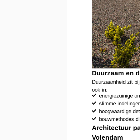
Duurzaam en d
Duurzaamheid zit bij
ook in:
energiezuinige o
slimme indelinge
hoogwaardige deta
bouwmethodes die
Architectuur p
Volendam