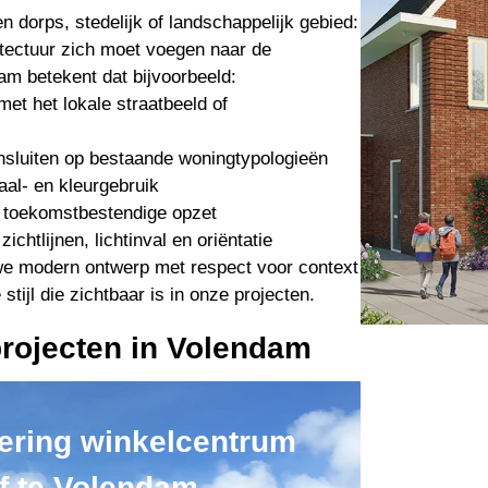
n dorps, stedelijk of landschappelijk gebied:
itectuur zich moet voegen naar de
am betekent dat bijvoorbeeld:
et het lokale straatbeeld of
nsluiten op bestaande woningtypologieën
aal- en kleurgebruik
 toekomstbestendige opzet
chtlijnen, lichtinval en oriëntatie
we modern ontwerp met respect voor context
ijl die zichtbaar is in onze projecten.
rojecten in Volendam
sering winkelcentrum
f te Volendam