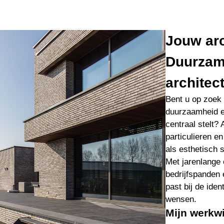
Jouw arc
Duurzam
architec
Bent u op zoek 
duurzaamheid e
centraal stelt?
particulieren e
als esthetisch s
Met jarenlange
bedrijfspanden 
past bij de iden
wensen.
Mijn werkw