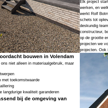
Elk project star
werken, en welk
werkt Rolf Botm
schets tot ople
deskundig team
constructeur, b
op de grootte e
projecten we vo
projecten. Ook
oordacht bouwen in Volendam
 ons niet alleen in materiaalgebruik, maar
ntwerpen
n met toekomstwaarde
illering
 langdurige kwaliteit garanderen
assend bij de omgeving van