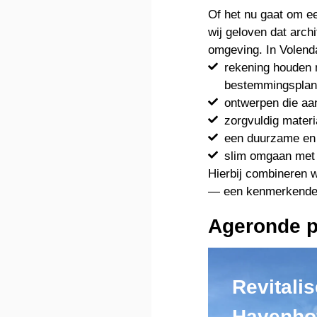
Of het nu gaat om ee
wij geloven dat arch
omgeving. In Volend
rekening houden m
bestemmingsplan
ontwerpen die aa
zorgvuldig materi
een duurzame en
slim omgaan met zi
Hierbij combineren 
— een kenmerkende st
Ageronde p
Revitali
Havenho